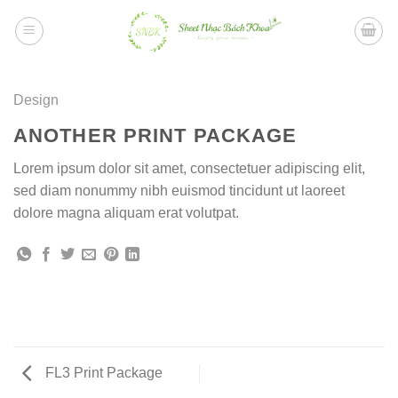
Bỏ
qua
nội
dung
Design
ANOTHER PRINT PACKAGE
Lorem ipsum dolor sit amet, consectetuer adipiscing elit,
sed diam nonummy nibh euismod tincidunt ut laoreet
dolore magna aliquam erat volutpat.
FL3 Print Package