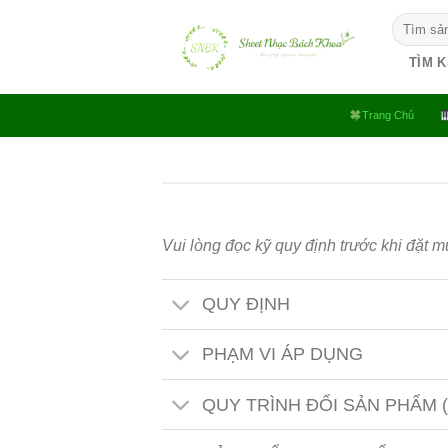
Bỏ
Tìm
qua
kiếm:
nội
TÌM 
dung
Trang Chủ
Vui lòng đọc kỹ quy định trước khi đặt m
QUY ĐỊNH
PHẠM VI ÁP DỤNG
QUY TRÌNH ĐỔI SẢN PHẨM (Á