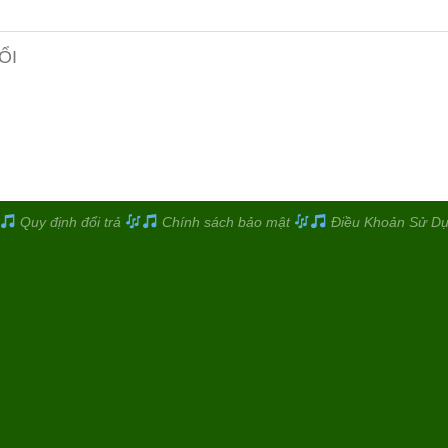
ỔI
Quy định đổi trả
Chính sách bảo mật
Điều Khoản Sử D