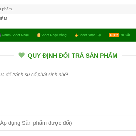
KIẾM
Album Sheet Nhạc
Sheet Nhạc Vàng
Sheet Nhạc Cụ
Ưu Đãi
QUY ĐỊNH ĐỔI TRẢ SẢN PHẨM
ua để tránh sự cố phát sinh nhé!
p dụng Sản phẩm được đổi)