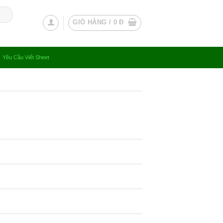
GIỎ HÀNG /
0
Đ
Yêu Cầu Viết Sheet