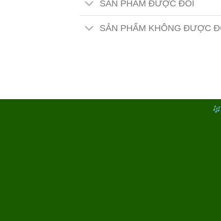
SẢN PHẨM ĐƯỢC ĐỔI
SẢN PHẨM KHÔNG ĐƯỢC Đ