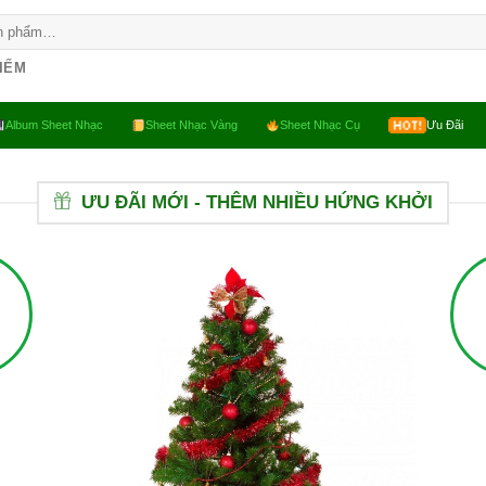
KIẾM
Album Sheet Nhạc
Sheet Nhạc Vàng
Sheet Nhạc Cụ
Ưu Đãi
ƯU ĐÃI MỚI - THÊM NHIỀU HỨNG KHỞI