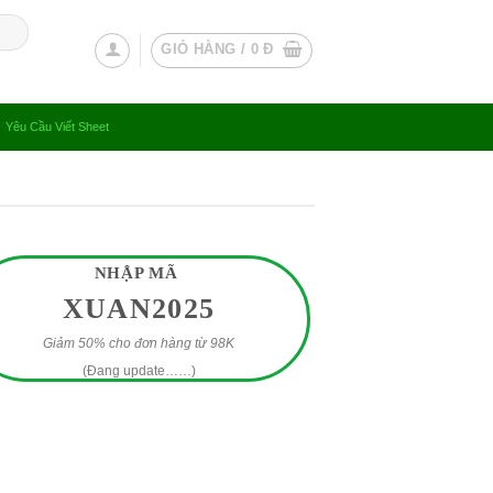
GIỎ HÀNG /
0
Đ
Yêu Cầu Viết Sheet
NHẬP MÃ
XUAN2025
Giảm 50% cho đơn hàng từ 98K
(Đang update……)