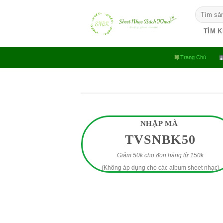
Bỏ
Tìm
qua
kiếm:
nội
TÌM 
dung
Trang Chủ
NHẬP MÃ
TVSNBK50
Giảm 50k cho đơn hàng từ 150k
(Không áp dụng cho các album sheet nhạc)