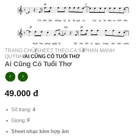
TRANG CHỦ
/
SHEET THEO CA SĨ
/
PHAN MẠNH
QUỲNH
/AI CŨNG CÓ TUỔI THƠ
Ai Cũng Có Tuổi Thơ
49.000
đ
Số trang:
4
Giọng:
F
Sheet nhạc kèm hợp âm