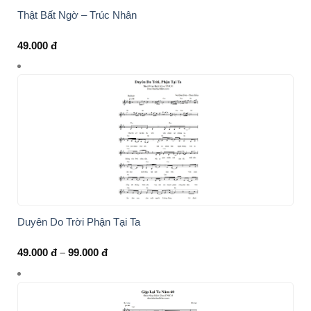
Thật Bất Ngờ – Trúc Nhân
49.000
đ
Duyên Do Trời Phận Tại Ta
Khoảng
49.000
đ
–
99.000
đ
giá:
từ
49.000 đ
đến
99.000 đ