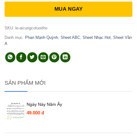
MUA NGAY
SKU:
le-aicungcotuoitho
Danh mục:
Phan Mạnh Quỳnh
,
Sheet ABC
,
Sheet Nhạc Hot
,
Sheet Vần
A
SẢN PHẨM MỚI
Ngày Này Năm Ấy
49.000
đ