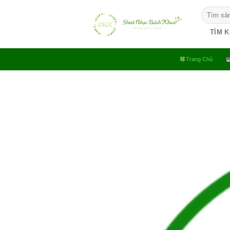
Bỏ
Tìm
qua
kiếm:
nội
TÌM 
dung
Trang Chủ