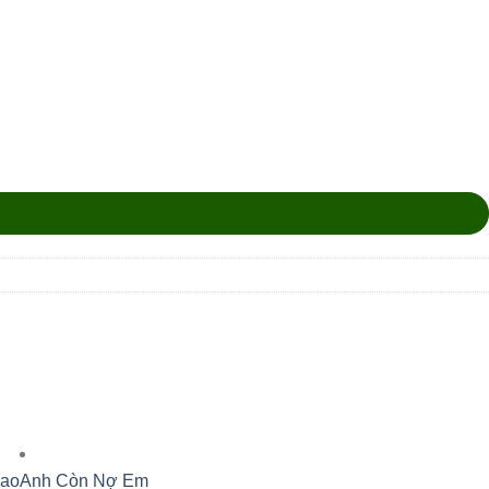
Sao
Anh Còn Nợ Em