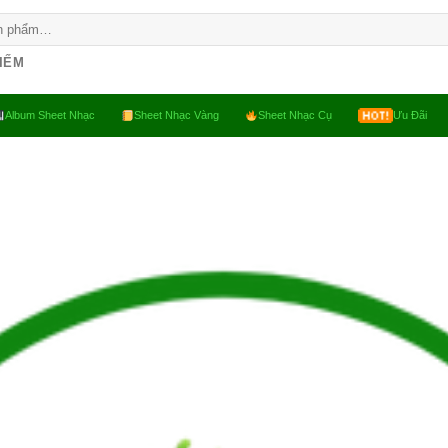
KIẾM
Album Sheet Nhạc
Sheet Nhạc Vàng
Sheet Nhạc Cụ
Ưu Đãi