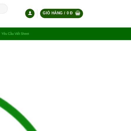
GIỎ HÀNG /
0
Đ
Yêu Cầu Viết Sheet