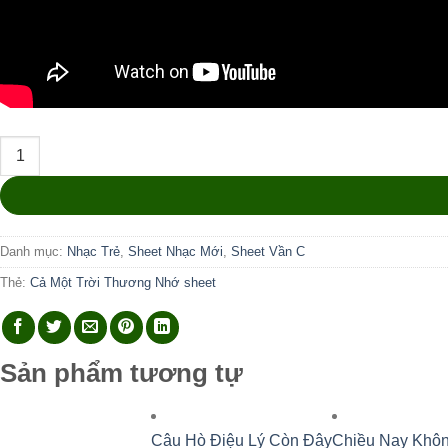
Cả Một Trời Thương Nhớ số lượng
Danh mục:
Nhạc Trẻ
,
Sheet Nhạc Mới
,
Sheet Vần C
Thẻ:
Cả Một Trời Thương Nhớ sheet
Sản phẩm tương tự
Câu Hò Điệu Lý Còn Đây
Chiều Nay Khô