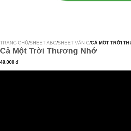
TRANG CHỦ
/
SHEET ABC
/
SHEET VẦN C
/CẢ MỘT TRỜI T
Cả Một Trời Thương Nhớ
49.000
đ