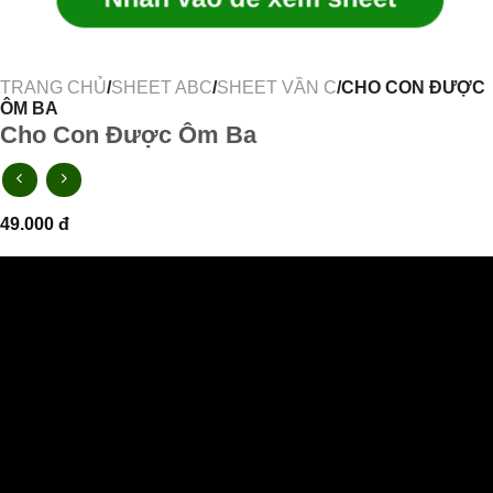
TRANG CHỦ
/
SHEET ABC
/
SHEET VẦN C
/CHO CON ĐƯỢC
ÔM BA
Cho Con Được Ôm Ba
49.000
đ