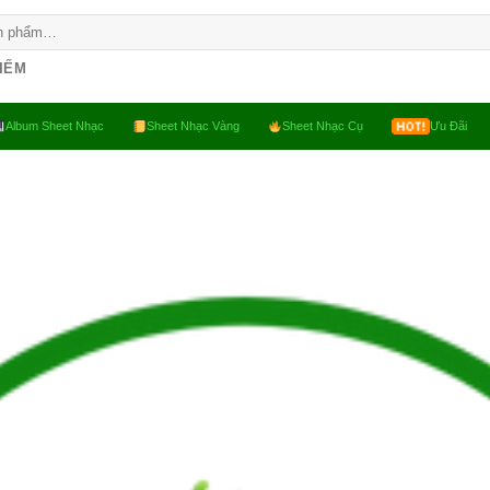
KIẾM
Album Sheet Nhạc
Sheet Nhạc Vàng
Sheet Nhạc Cụ
Ưu Đãi