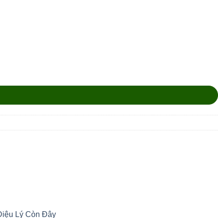
iệu Lý Còn Đây