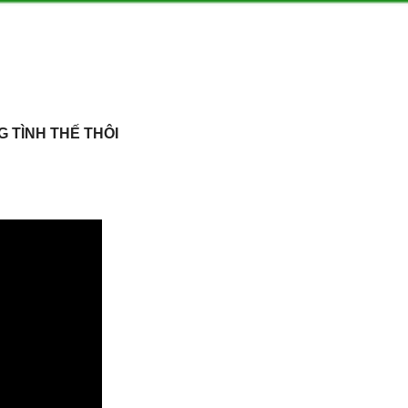
 TÌNH THẾ THÔI