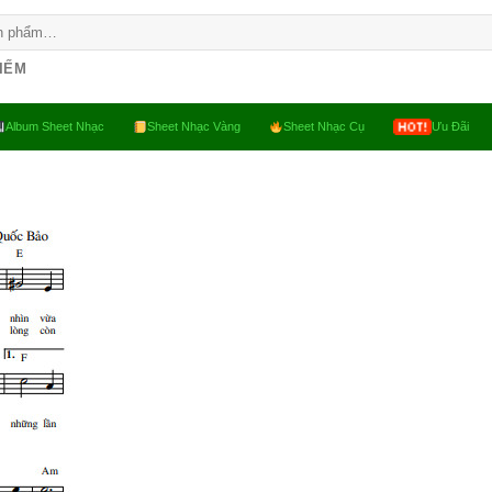
KIẾM
Album Sheet Nhạc
Sheet Nhạc Vàng
Sheet Nhạc Cụ
Ưu Đãi