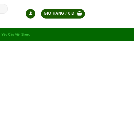
GIỎ HÀNG /
0
Đ
Yêu Cầu Viết Sheet