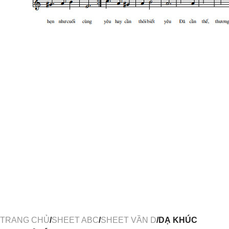
TRANG CHỦ
/
SHEET ABC
/
SHEET VẦN D
/DẠ KHÚC