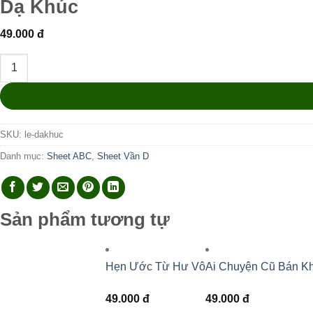
Dạ Khúc
49.000
đ
Dạ Khúc số lượng
SKU:
le-dakhuc
Danh mục:
Sheet ABC
,
Sheet Vần D
Sản phẩm tương tự
Hẹn Ước Từ Hư Vô
Ai Chuyện Cũ Bán K
49.000
đ
49.000
đ