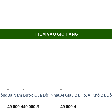
THÊM VÀO GIỎ HÀNG
hông
Bà Năm
Bước Qua Đời Nhau
Ai Giàu Ba Họ, Ai Khó Ba Đờ
49.000
đ
49.000
đ
49.000
đ