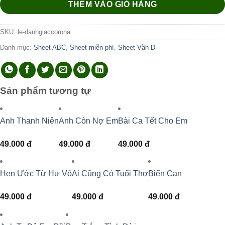
THÊM VÀO GIỎ HÀNG
SKU:
le-danhgiaccorona
Danh mục:
Sheet ABC
,
Sheet miễn phí
,
Sheet Vần D
Sản phẩm tương tự
Anh Thanh Niên
Anh Còn Nợ Em
Bài Ca Tết Cho Em
49.000
đ
49.000
đ
49.000
đ
Hẹn Ước Từ Hư Vô
Ai Cũng Có Tuổi Thơ
Biển Cạn
49.000
đ
49.000
đ
49.000
đ