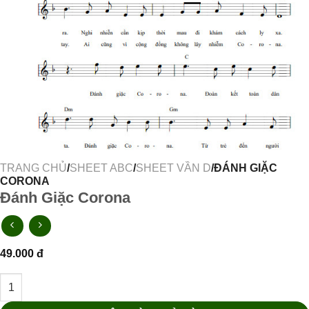
TRANG CHỦ
/
SHEET ABC
/
SHEET VẦN D
/ĐÁNH GIẶC
CORONA
Đánh Giặc Corona
49.000
đ
Đánh Giặc Corona số lượng