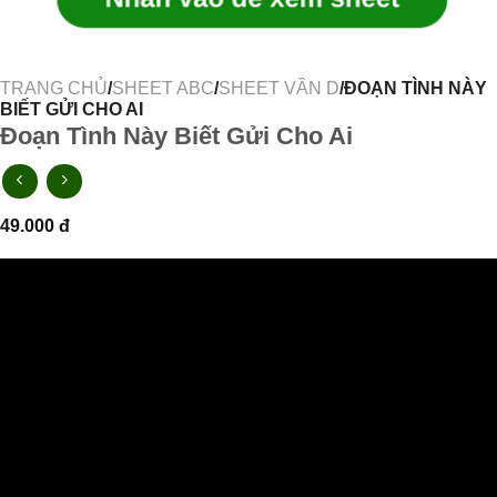
TRANG CHỦ
/
SHEET ABC
/
SHEET VẦN D
/ĐOẠN TÌNH NÀY
BIẾT GỬI CHO AI
Đoạn Tình Này Biết Gửi Cho Ai
49.000
đ