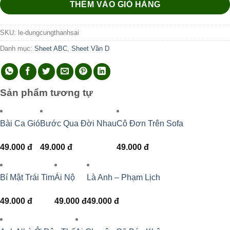
THÊM VÀO GIỎ HÀNG
SKU:
le-dungcungthanhsai
Danh mục:
Sheet ABC
,
Sheet Vần D
Sản phẩm tương tự
Bài Ca Gió
Bước Qua Đời Nhau
Cô Đơn Trên Sofa
49.000
đ
49.000
đ
49.000
đ
Bí Mật Trái Tim
Ái Nộ
Là Anh – Phạm Lịch
49.000
đ
49.000
đ
49.000
đ