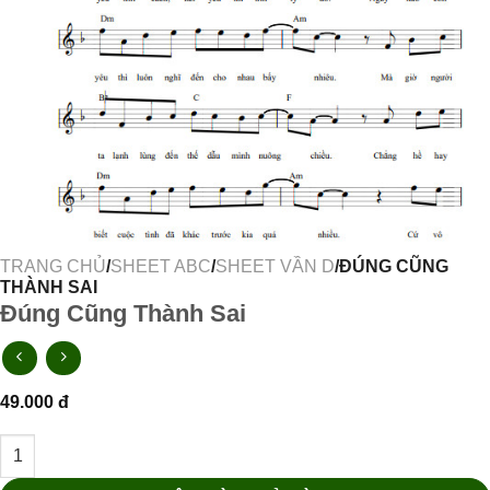
TRANG CHỦ
/
SHEET ABC
/
SHEET VẦN D
/ĐÚNG CŨNG
THÀNH SAI
Đúng Cũng Thành Sai
49.000
đ
Đúng Cũng Thành Sai số lượng