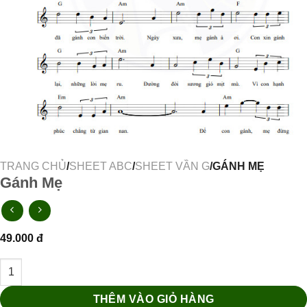
TRANG CHỦ
/
SHEET ABC
/
SHEET VẦN G
/GÁNH MẸ
Gánh Mẹ
49.000
đ
Gánh Mẹ số lượng
THÊM VÀO GIỎ HÀNG