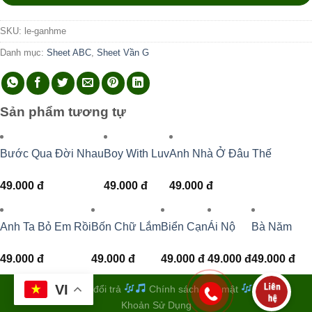
SKU:
le-ganhme
Danh mục:
Sheet ABC
,
Sheet Vần G
Sản phẩm tương tự
Bước Qua Đời Nhau
Boy With Luv
Anh Nhà Ở Đâu Thế
49.000
đ
49.000
đ
49.000
đ
Anh Ta Bỏ Em Rồi
Bốn Chữ Lắm
Biển Cạn
Ái Nộ
Bà Năm
49.000
đ
49.000
đ
49.000
đ
49.000
đ
49.000
đ
VI
Quy định đổi trả
Chính sách bảo mật
Điều
Khoản Sử Dụng