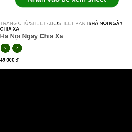
TRANG CHỦ
/
SHEET ABC
/
SHEET VẦN H
/HÀ NỘI NGÀY
CHIA XA
Hà Nội Ngày Chia Xa
49.000
đ