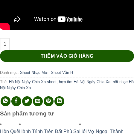
Hà Nội Ngày Chia Xa số lượng
THÊM VÀO GIỎ HÀNG
Danh mục:
Sheet Nhạc Mới
,
Sheet Vần H
Thẻ:
Hà Nội Ngày Chia Xa sheet
,
hợp âm Hà Nội Ngày Chia Xa
,
nốt nhạc Hà
Nội Ngày Chia Xa
Sản phẩm tương tự
Hồn Quê
Hành Trình Trên Đất Phù Sa
Hỏi Vợ Ngoại Thành