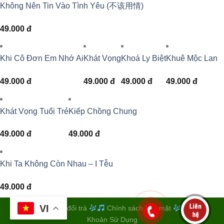
Không Nên Tin Vào Tình Yêu (不该用情)
49.000
đ
Khi Cô Đơn Em Nhớ Ai
Khát Vọng
Khoá Ly Biệt
Khuê Mộc Lan
49.000
đ
49.000
đ
49.000
đ
49.000
đ
Khát Vọng Tuổi Trẻ
Kiếp Chồng Chung
49.000
đ
49.000
đ
Khi Ta Không Còn Nhau – I Tễu
49.000
đ
VI
Quy định đổi trả
Chính sách bảo mật
Điều
Khoản Sử Dụng