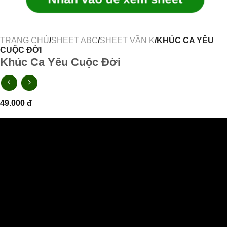
TRANG CHỦ
/
SHEET ABC
/
SHEET VẦN K
/KHÚC CA YÊU
CUỘC ĐỜI
Khúc Ca Yêu Cuộc Đời
49.000
đ