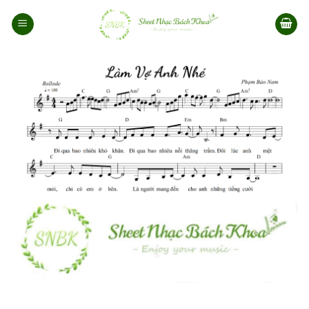
Bỏ
qua
nội
dung