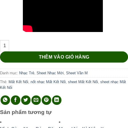
Mất Kết Nối số lượng
THÊM VÀO GIỎ HÀNG
Danh mục:
Nhạc Trẻ
,
Sheet Nhạc Mới
,
Sheet Vần M
Thẻ:
Mất Kết Nối
,
nốt nhạc Mất Kết Nối
,
sheet Mất Kết Nối
,
sheet nhạc Mất
Kết Nối
Sản phẩm tương tự