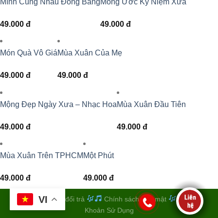
Mình Cùng Nhau Đóng Băng
Mong Ước Kỷ Niệm Xưa
49.000
đ
49.000
đ
Món Quà Vô Giá
Mùa Xuân Của Mẹ
49.000
đ
49.000
đ
Mộng Đẹp Ngày Xưa – Nhạc Hoa
Mùa Xuân Đầu Tiên
49.000
đ
49.000
đ
Mùa Xuân Trên TPHCM
Một Phút
49.000
đ
49.000
đ
VI
Quy định đổi trả
Chính sách bảo mật
Điều
Khoản Sử Dụng