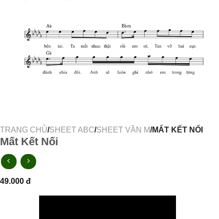
TRANG CHỦ
/
SHEET ABC
/
SHEET VẦN M
/MẤT KẾT NỐI
Mất Kết Nối
49.000
đ