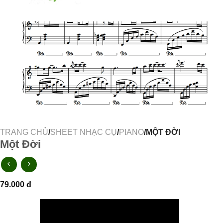
TRANG CHỦ
/
SHEET NHẠC CỤ
/
PIANO
/MỘT ĐỜI
Một Đời
79.000
đ