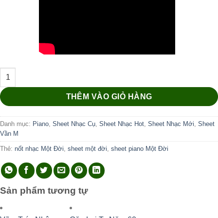
Một Đời số lượng
THÊM VÀO GIỎ HÀNG
Danh mục:
Piano
,
Sheet Nhạc Cụ
,
Sheet Nhạc Hot
,
Sheet Nhạc Mới
,
Sheet
Vần M
Thẻ:
nốt nhạc Một Đời
,
sheet một đời
,
sheet piano Một Đời
Sản phẩm tương tự