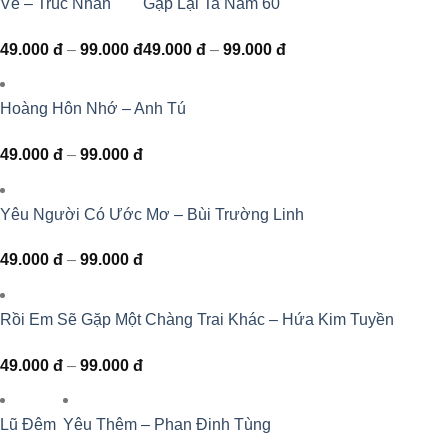
Vẽ – Trúc Nhân
Gặp Lại Ta Năm 60
Khoảng
Khoảng
49.000
đ
–
99.000
đ
49.000
đ
–
99.000
đ
giá:
giá:
từ
từ
49.000 đ
49.000 đ
đến
đến
Hoàng Hôn Nhớ – Anh Tú
99.000 đ
99.000 đ
Khoảng
49.000
đ
–
99.000
đ
giá:
từ
49.000 đ
đến
Yêu Người Có Ước Mơ – Bùi Trường Linh
99.000 đ
Khoảng
49.000
đ
–
99.000
đ
giá:
từ
49.000 đ
đến
Rồi Em Sẽ Gặp Một Chàng Trai Khác – Hứa Kim Tuyền
99.000 đ
Khoảng
49.000
đ
–
99.000
đ
giá:
từ
49.000 đ
đến
Lũ Đêm
Yêu Thêm – Phan Đinh Tùng
99.000 đ