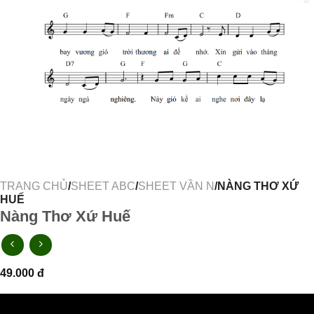
TRANG CHỦ
/
SHEET ABC
/
SHEET VẦN N
/NÀNG THƠ XỨ
HUẾ
Nàng Thơ Xứ Huế
49.000
đ