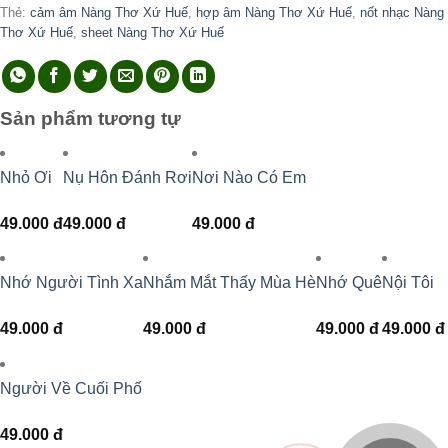
Thẻ:
cảm âm Nàng Thơ Xứ Huế
,
hợp âm Nàng Thơ Xứ Huế
,
nốt nhạc Nàng
Thơ Xứ Huế
,
sheet Nàng Thơ Xứ Huế
Sản phẩm tương tự
Nhỏ Ơi
Nụ Hôn Đánh Rơi
Nơi Nào Có Em
49.000
đ
49.000
đ
49.000
đ
Nhớ Người Tình Xa
Nhắm Mắt Thấy Mùa Hè
Nhớ Quê
Nội Tôi
49.000
đ
49.000
đ
49.000
đ
49.000
đ
Người Về Cuối Phố
49.000
đ