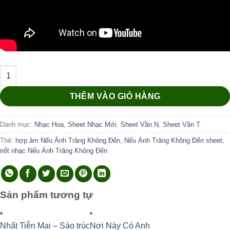
Nếu Ánh Trăng Không Đến số lượng
THÊM VÀO GIỎ HÀNG
Danh mục:
Nhạc Hoa
,
Sheet Nhạc Mới
,
Sheet Vần N
,
Sheet Vần T
Thẻ:
hợp âm Nếu Ánh Trăng Không Đến
,
Nếu Ánh Trăng Không Đến sheet
,
nốt nhạc Nếu Ánh Trăng Không Đến
Sản phẩm tương tự
Nhất Tiễn Mai – Sáo trúc
Nơi Này Có Anh