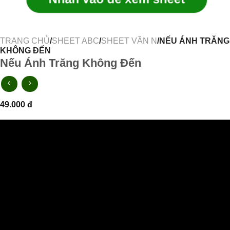
TRANG CHỦ
/
SHEET ABC
/
SHEET VẦN N
/NẾU ÁNH TRĂNG
KHÔNG ĐẾN
Nếu Ánh Trăng Không Đến
49.000
đ