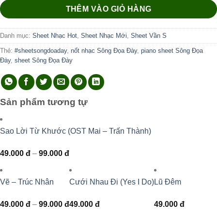
THÊM VÀO GIỎ HÀNG
Danh mục:
Sheet Nhạc Hot
,
Sheet Nhạc Mới
,
Sheet Vần S
Thẻ:
#sheetsongdoaday
,
nốt nhạc Sông Đọa Đày
,
piano sheet Sông Đọa
Đày
,
sheet Sông Đọa Đày
Sản phẩm tương tự
Sao Lời Từ Khước (OST Mai – Trấn Thành)
Khoảng
49.000
đ
–
99.000
đ
giá:
từ
49.000 đ
đến
Vẽ – Trúc Nhân
Cưới Nhau Đi (Yes I Do)
Lũ Đêm
99.000 đ
Khoảng
49.000
đ
–
99.000
đ
49.000
đ
49.000
đ
giá:
từ