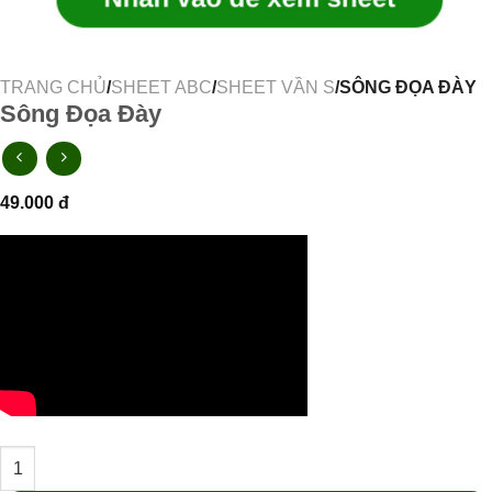
TRANG CHỦ
/
SHEET ABC
/
SHEET VẦN S
/SÔNG ĐỌA ĐÀY
Sông Đọa Đày
49.000
đ
Sông Đọa Đày số lượng