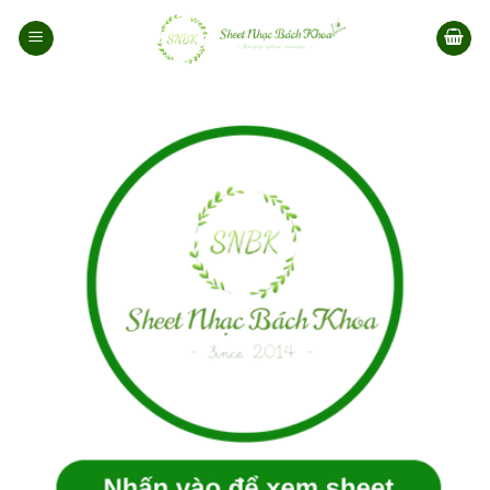
Bỏ
qua
nội
dung