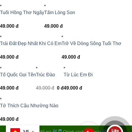
Tuổi Hồng Thơ Ngây
Tấm Lòng Son
49.000
đ
49.000
đ
Trái Đất Đẹp Nhất Khi Có Em
Trở Về Dòng Sông Tuổi Thơ
49.000
đ
49.000
đ
Tổ Quốc Gọi Tên
Trúc Đào
Từ Lúc Em Đi
Giá
Giá
49.000
đ
49.000
đ
0
đ
49.000
đ
gốc
hiện
là:
tại
49.000 đ.
là:
0 đ.
Tớ Thích Cậu Nhường Nào
49.000
đ
VI
Quy định đổi trả
Chính sách bảo mật
Điều