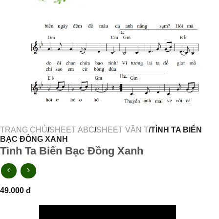
TRANG CHỦ
/
SHEET ABC
/
SHEET VẦN T
/TÌNH TA BIỂN
BẠC ĐỒNG XANH
Tình Ta Biển Bạc Đồng Xanh
49.000
đ