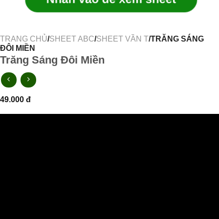
TRANG CHỦ
/
SHEET ABC
/
SHEET VẦN T
/TRĂNG SÁNG
ĐÔI MIỀN
Trăng Sáng Đôi Miền
49.000
đ