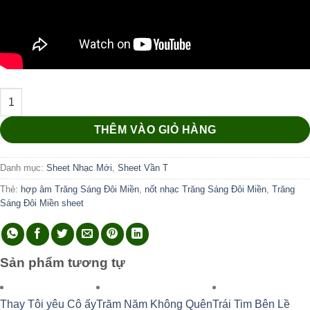
Trăng Sáng Đôi Miền số lượng
THÊM VÀO GIỎ HÀNG
Danh mục:
Sheet Nhạc Mới
,
Sheet Vần T
Thẻ:
hợp âm Trăng Sáng Đôi Miền
,
nốt nhạc Trăng Sáng Đôi Miền
,
Trăng
Sáng Đôi Miền sheet
Sản phẩm tương tự
Thay Tôi yêu Cô ấy
Trăm Năm Không Quên
Trái Tim Bên Lề