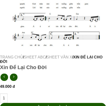
TRANG CHỦ
/
SHEET ABC
/
SHEET VẦN X
/XIN ĐỂ LẠI CHO
ĐỜI
Xin Để Lại Cho Đời
49.000
đ
Xin Để Lại Cho Đời số lượng