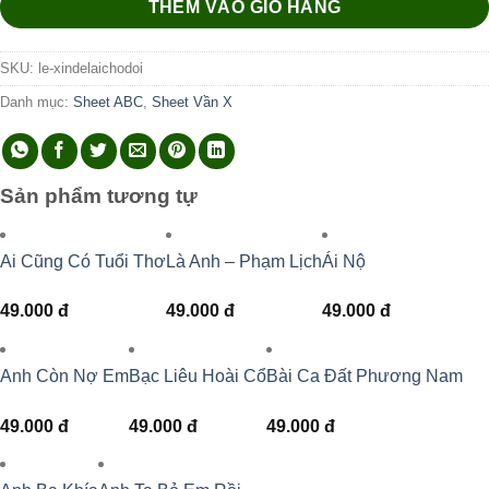
THÊM VÀO GIỎ HÀNG
SKU:
le-xindelaichodoi
Danh mục:
Sheet ABC
,
Sheet Vần X
Sản phẩm tương tự
Ai Cũng Có Tuổi Thơ
Là Anh – Phạm Lịch
Ái Nộ
49.000
đ
49.000
đ
49.000
đ
Anh Còn Nợ Em
Bạc Liêu Hoài Cổ
Bài Ca Đất Phương Nam
49.000
đ
49.000
đ
49.000
đ