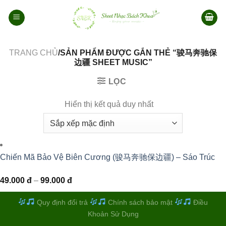
Bỏ
qua
nội
dung
TRANG CHỦ
/SẢN PHẨM ĐƯỢC GẮN THẺ “骏马奔驰保
边疆 SHEET MUSIC”
LỌC
Hiển thị kết quả duy nhất
Chiến Mã Bảo Vệ Biên Cương (骏马奔驰保边疆) – Sáo Trúc
Khoảng
49.000
đ
–
99.000
đ
giá:
từ
49.000 đ
Quy định đổi trả
Chính sách bảo mật
Điều
đến
Khoản Sử Dụng
99.000 đ