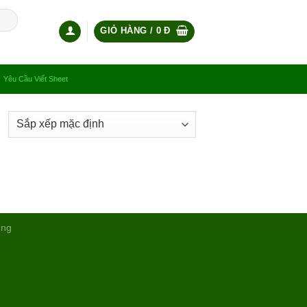
GIỎ HÀNG /
0
Đ
Yêu Cầu Viết Sheet
ụng