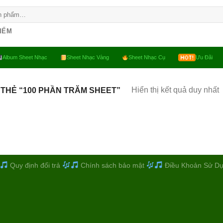
KIẾM
Album Sheet Nhạc
Sheet Nhạc Vàng
Sheet Nhạc Cụ
Ưu Đãi
Hiển thị kết quả duy nhất
THẺ “100 PHẦN TRĂM SHEET”
Quy định đổi trả
Chính sách bảo mật
Điều Khoản Sử D