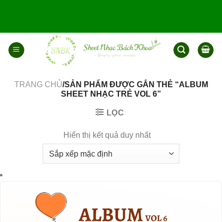
Bỏ
qua
nội
dung
TRANG CHỦ
/SẢN PHẨM ĐƯỢC GẮN THẺ “ALBUM
SHEET NHẠC TRẺ VOL 6”
LỌC
Hiển thị kết quả duy nhất