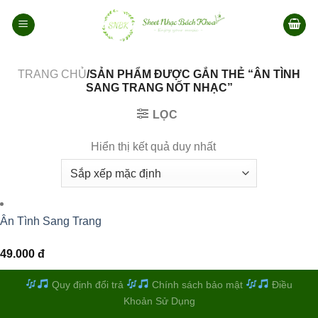
Bỏ
qua
nội
dung
TRANG CHỦ
/SẢN PHẨM ĐƯỢC GẮN THẺ “ÂN TÌNH
SANG TRANG NỐT NHẠC”
LỌC
Hiển thị kết quả duy nhất
Ân Tình Sang Trang
49.000
đ
Quy định đổi trả
Chính sách bảo mật
Điều
Khoản Sử Dụng