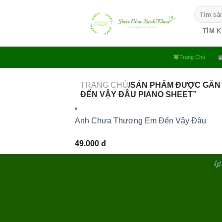
Bỏ
Tìm
qua
kiếm:
nội
TÌM 
dung
Trang Chủ
TRANG CHỦ
/SẢN PHẨM ĐƯỢC GẮN
ĐẾN VẬY ĐÂU PIANO SHEET”
Anh Chưa Thương Em Đến Vậy Đâu
49.000
đ