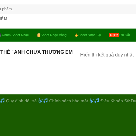
KIẾM
Album Sheet Nhạc
Sheet Nhạc Vàng
Sheet Nhạc Cụ
Ưu Đãi
 THẺ “ANH CHƯA THƯƠNG EM
Hiển thị kết quả duy nhất
Quy định đổi trả
Chính sách bảo mật
Điều Khoản Sử D