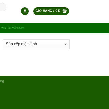
GIỎ HÀNG /
0
Đ
Yêu Cầu Viết Sheet
ụng