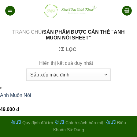
Bỏ
qua
nội
dung
TRANG CHỦ
/SẢN PHẨM ĐƯỢC GẮN THẺ “ANH
MUỐN NÓI SHEET”
LỌC
Hiển thị kết quả duy nhất
Anh Muốn Nói
49.000
đ
Quy định đổi trả
Chính sách bảo mật
Điều
Khoản Sử Dụng