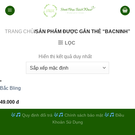
Bỏ
qua
nội
dung
TRANG CHỦ
/SẢN PHẨM ĐƯỢC GẮN THẺ “BACNINH”
LỌC
Hiển thị kết quả duy nhất
Bắc Bling
49.000
đ
Quy định đổi trả
Chính sách bảo mật
Điều
Khoản Sử Dụng