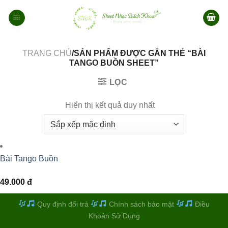
Bỏ
qua
nội
dung
TRANG CHỦ
/SẢN PHẨM ĐƯỢC GẮN THẺ “BÀI
TANGO BUỒN SHEET”
LỌC
Hiển thị kết quả duy nhất
Bài Tango Buồn
49.000
đ
Quy định đổi trả
Chính sách bảo mật
Điều
Khoản Sử Dụng