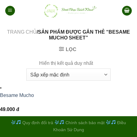
Bỏ
qua
nội
dung
TRANG CHỦ
/SẢN PHẨM ĐƯỢC GẮN THẺ “BESAME
MUCHO SHEET”
LỌC
Hiển thị kết quả duy nhất
Besame Mucho
49.000
đ
Quy định đổi trả
Chính sách bảo mật
Điều
Khoản Sử Dụng