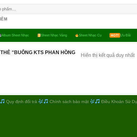
KIẾM
Album Sheet Nhạc
Sheet Nhạc Vàng
Sheet Nhạc Cụ
Ưu Đãi
 THẺ “BUÔNG KTS PHAN HỒNG
Hiển thị kết quả duy nhất
Quy định đổi trả
Chính sách bảo mật
Điều Khoản Sử D