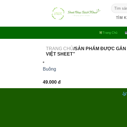
Bỏ
Tìm
qua
kiếm:
nội
TÌM 
dung
Trang Chủ
TRANG CHỦ
/SẢN PHẨM ĐƯỢC GẮN
VIỆT SHEET”
Buông
49.000
đ