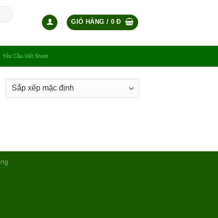
GIỎ HÀNG /
0
Đ
Yêu Cầu Viết Sheet
ụng