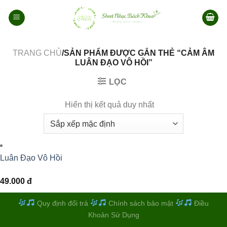
Bỏ
qua
nội
dung
TRANG CHỦ
/SẢN PHẨM ĐƯỢC GẮN THẺ “CẢM ÂM
LUÂN ĐẠO VÔ HỒI”
LỌC
Hiển thị kết quả duy nhất
Luân Đạo Vô Hồi
49.000
đ
Quy định đổi trả
Chính sách bảo mật
Điều
Khoản Sử Dụng