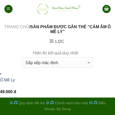
Bỏ
qua
nội
dung
TRANG CHỦ
/SẢN PHẨM ĐƯỢC GẮN THẺ “CẢM ÂM Ô
MÊ LY”
LỌC
Hiển thị kết quả duy nhất
Ô Mê Ly
49.000
đ
Quy định đổi trả
Chính sách bảo mật
Điều
Khoản Sử Dụng