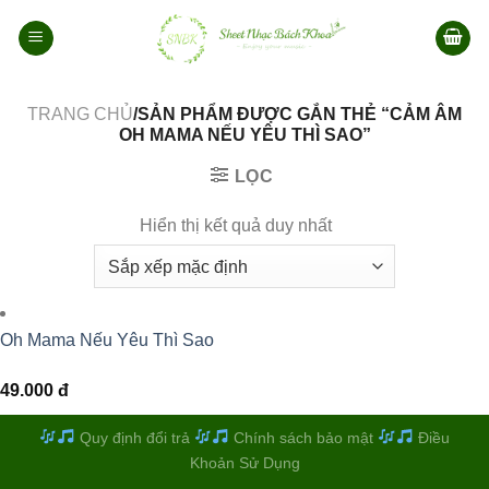
Bỏ
qua
nội
dung
TRANG CHỦ
/SẢN PHẨM ĐƯỢC GẮN THẺ “CẢM ÂM
OH MAMA NẾU YÊU THÌ SAO”
LỌC
Hiển thị kết quả duy nhất
Oh Mama Nếu Yêu Thì Sao
49.000
đ
Quy định đổi trả
Chính sách bảo mật
Điều
Khoản Sử Dụng