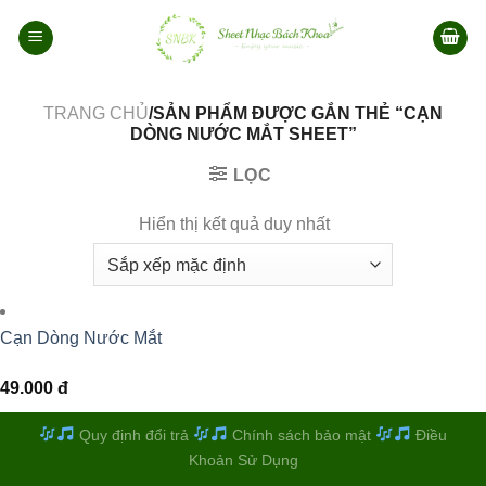
Bỏ
qua
nội
dung
TRANG CHỦ
/SẢN PHẨM ĐƯỢC GẮN THẺ “CẠN
DÒNG NƯỚC MẮT SHEET”
LỌC
Hiển thị kết quả duy nhất
Cạn Dòng Nước Mắt
49.000
đ
Quy định đổi trả
Chính sách bảo mật
Điều
Khoản Sử Dụng