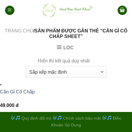
Bỏ
qua
nội
dung
TRANG CHỦ
/SẢN PHẨM ĐƯỢC GẮN THẺ “CẦN GÌ CỐ
CHẤP SHEET”
LỌC
Hiển thị kết quả duy nhất
Cần Gì Cố Chấp
49.000
đ
Quy định đổi trả
Chính sách bảo mật
Điều
Khoản Sử Dụng