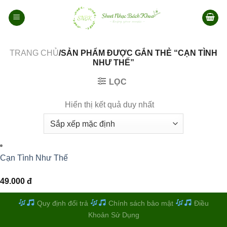
Bỏ
qua
nội
dung
TRANG CHỦ
/SẢN PHẨM ĐƯỢC GẮN THẺ “CẠN TÌNH
NHƯ THẾ”
LỌC
Hiển thị kết quả duy nhất
Cạn Tình Như Thế
49.000
đ
Quy định đổi trả
Chính sách bảo mật
Điều
Khoản Sử Dụng