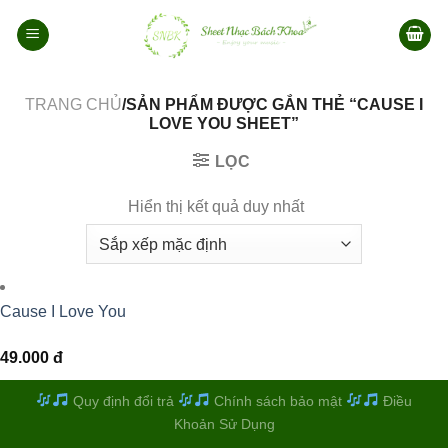
Bỏ
qua
nội
dung
TRANG CHỦ
/SẢN PHẨM ĐƯỢC GẮN THẺ “CAUSE I
LOVE YOU SHEET”
LỌC
Hiển thị kết quả duy nhất
Cause I Love You
49.000
đ
Quy định đổi trả
Chính sách bảo mật
Điều
Khoản Sử Dụng