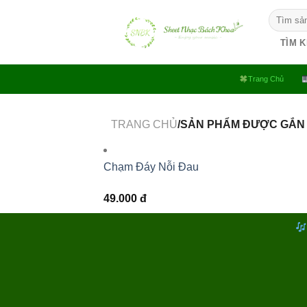
Bỏ
Tìm
qua
kiếm:
nội
TÌM 
dung
Trang Chủ
TRANG CHỦ
/SẢN PHẨM ĐƯỢC GẮN 
Chạm Đáy Nỗi Đau
49.000
đ