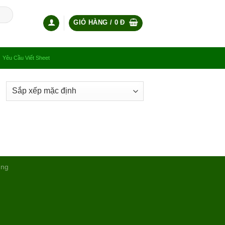
GIỎ HÀNG /
0
Đ
Yêu Cầu Viết Sheet
ụng