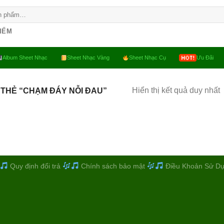
KIẾM
Album Sheet Nhạc
Sheet Nhạc Vàng
Sheet Nhạc Cụ
Ưu Đãi
Hiển thị kết quả duy nhất
THẺ “CHẠM ĐÁY NỖI ĐAU”
Quy định đổi trả
Chính sách bảo mật
Điều Khoản Sử D