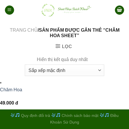
Bỏ
qua
nội
dung
TRANG CHỦ
/SẢN PHẨM ĐƯỢC GẮN THẺ “CHĂM
HOA SHEET”
LỌC
Hiển thị kết quả duy nhất
Chăm Hoa
49.000
đ
Quy định đổi trả
Chính sách bảo mật
Điều
Khoản Sử Dụng