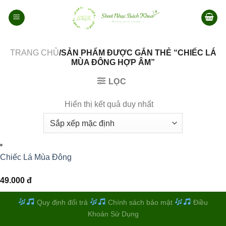
Bỏ
qua
nội
dung
TRANG CHỦ
/SẢN PHẨM ĐƯỢC GẮN THẺ “CHIẾC LÁ
MÙA ĐÔNG HỢP ÂM”
LỌC
Hiển thị kết quả duy nhất
Chiếc Lá Mùa Đông
49.000
đ
Quy định đổi trả
Chính sách bảo mật
Điều
Khoản Sử Dụng