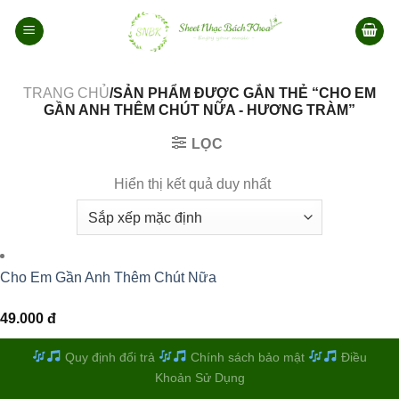
Bỏ
qua
nội
dung
TRANG CHỦ
/SẢN PHẨM ĐƯỢC GẮN THẺ “CHO EM
GẦN ANH THÊM CHÚT NỮA - HƯƠNG TRÀM”
LỌC
Hiển thị kết quả duy nhất
Cho Em Gần Anh Thêm Chút Nữa
49.000
đ
Quy định đổi trả
Chính sách bảo mật
Điều
Khoản Sử Dụng