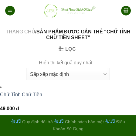
Bỏ
qua
nội
dung
TRANG CHỦ
/SẢN PHẨM ĐƯỢC GẮN THẺ “CHỮ TÌNH
CHỮ TIỀN SHEET”
LỌC
Hiển thị kết quả duy nhất
Chữ Tình Chữ Tiền
49.000
đ
Quy định đổi trả
Chính sách bảo mật
Điều
Khoản Sử Dụng