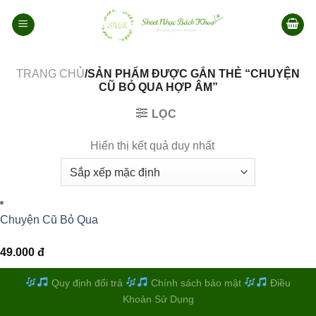
Bỏ
qua
nội
dung
TRANG CHỦ
/SẢN PHẨM ĐƯỢC GẮN THẺ “CHUYỆN
CŨ BỎ QUA HỢP ÂM”
LỌC
Hiển thị kết quả duy nhất
Chuyện Cũ Bỏ Qua
49.000
đ
Quy định đổi trả
Chính sách bảo mật
Điều
Khoản Sử Dụng