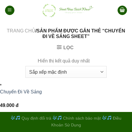
Bỏ
qua
nội
dung
TRANG CHỦ
/SẢN PHẨM ĐƯỢC GẮN THẺ “CHUYẾN
ĐI VỀ SÁNG SHEET”
LỌC
Hiển thị kết quả duy nhất
Chuyến Đi Về Sáng
49.000
đ
Quy định đổi trả
Chính sách bảo mật
Điều
Khoản Sử Dụng