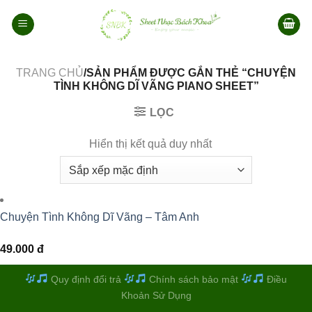
Bỏ
qua
nội
dung
TRANG CHỦ
/SẢN PHẨM ĐƯỢC GẮN THẺ “CHUYỆN
TÌNH KHÔNG DĨ VÃNG PIANO SHEET”
LỌC
Hiển thị kết quả duy nhất
Chuyện Tình Không Dĩ Vãng – Tâm Anh
49.000
đ
Quy định đổi trả
Chính sách bảo mật
Điều
Khoản Sử Dụng